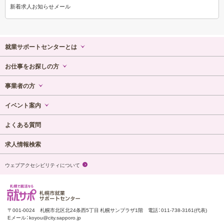
新着求人お知らせメール
就業サポートセンターとは
センター概要
お仕事をお探しの方
ご利用ガイド
ハローワークによる支援
事業者の方
センター内マップ
民間事業者による支援
高齢者雇用について
イベント案内
各種相談コーナー
あいワークについて
高齢者雇用の優良事例紹介
イベント一覧
よくある質問
求職登録申込フォーム
求人情報掲載申込フォーム
セミナー申し込みフォーム
求人情報検索
新着求人お知らせメール
ウェブアクセシビリティについて
札幌で就活なら 就サポ 札幌市就業 サ
〒001-0024
札幌市北区北24条西5丁目 札幌サンプラザ1階
電話：
011-738-3161
(代表)
Eメール：
koyou@city.sapporo.jp