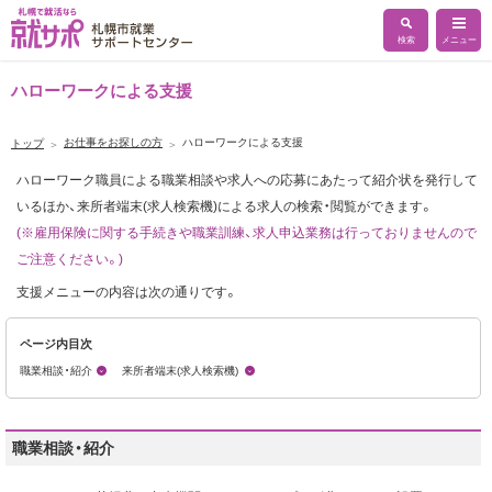
検索
メニュー
ハローワークによる支援
センター概要
お仕事をお探しの方
ハローワークによる支援
トップ
ご利用ガイド
ハローワークによる支援
ハローワーク職員による職業相談や求人への応募にあたって紹介状を発行して
センター内マップ
民間事業者による支援
いるほか、来所者端末(求人検索機)による求人の検索・閲覧ができます。
高齢者雇用について
各種相談コーナー
(※雇用保険に関する手続きや職業訓練、求人申込業務は行っておりませんので
あいワークについて
高齢者雇用の優良事例紹介
イベント一覧
ご注意ください。)
求職登録申込フォーム
求人情報掲載申込フォーム
セミナー申し込みフォーム
支援メニューの内容は次の通りです。
新着求人お知らせメール
ページ内目次
職業相談・紹介
来所者端末(求人検索機)
職業相談・紹介