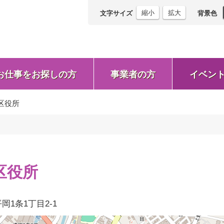
縮小
拡大
文字サイズ
背景色
お仕事をお探しの方
事業者の方
イベン
区役所
区役所
岡1条1丁目2-1