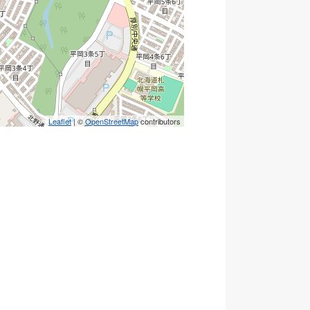
Leaflet
| ©
OpenStreetMap
contributors