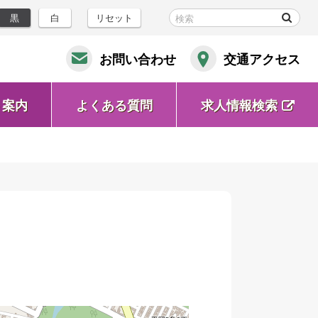
黒
白
リセット
お問い合わせ
交通アクセス
ト案内
よくある質問
求人情報検索
(新
規
ウ
ィ
ン
ド
ウ
で
開
く)