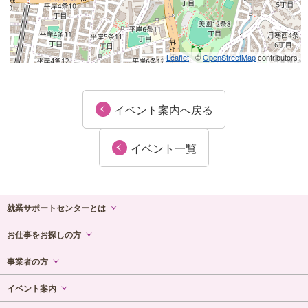
Leaflet
| ©
OpenStreetMap
contributors
イベント案内へ戻る
イベント一覧
就業サポートセンターとは
センター概要
お仕事をお探しの方
ご利用ガイド
ハローワークによる支援
事業者の方
センター内マップ
民間事業者による支援
高齢者雇用について
イベント案内
各種相談コーナー
あいワークについて