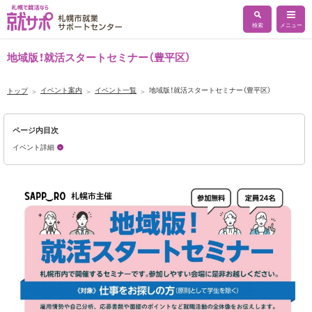
検索
メニュー
地域版！就活スタートセミナー（豊平区）
センター概要
イベント案内
イベント一覧
地域版！就活スタートセミナー（豊平区）
トップ
ご利用ガイド
ハローワークによる支援
センター内マップ
民間事業者による支援
ページ内目次
高齢者雇用について
各種相談コーナー
イベント詳細
あいワークについて
高齢者雇用の優良事例紹介
イベント一覧
求職登録申込フォーム
求人情報掲載申込フォーム
セミナー申し込みフォーム
新着求人お知らせメール