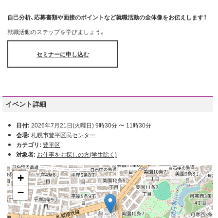
自己分析、応募書類や面接のポイントなど就職活動の全体像をお伝えします！
就職活動のステップを学びましょう。
セミナーに申し込む
イベント詳細
日付:
2026年7月21日(火曜日) 9時30分
〜
11時30分
会場:
札幌市豊平区民センター
カテゴリ:
豊平区
対象者:
お仕事をお探しの方(学生除く)
+
−