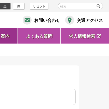
黒
白
リセット
お問い合わせ
交通アクセス
ト案内
よくある質問
求人情報検索
(新
規
ウ
ィ
ン
ド
ウ
で
開
く)