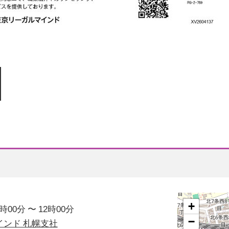
+
0時00分
〜
12時00分
−
インド 札幌支社