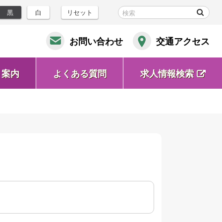
黒
白
リセット
お問い合わせ
交通アクセス
ト案内
よくある質問
求人情報検索
(新
規
ウ
ィ
ン
ド
ウ
で
開
く)