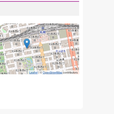
Leaflet
| ©
OpenStreetMap
contributors