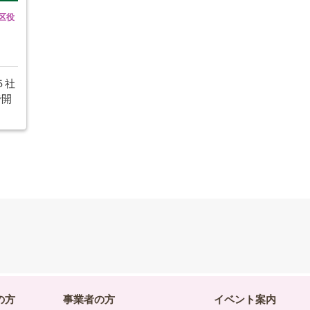
田区役
５社
で開
の方
事業者の方
イベント案内