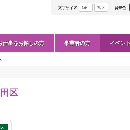
縮小
拡大
文字サイズ
背景色
お仕事をお探しの方
事業者の方
イベン
区
田区
田区