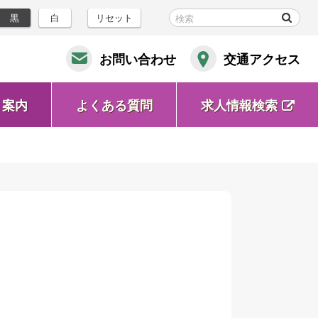
黒
白
リセット
お問い合わせ
交通アクセス
ト案内
よくある質問
求人情報検索
(新
規
ウ
ィ
ン
ド
ウ
で
開
く)